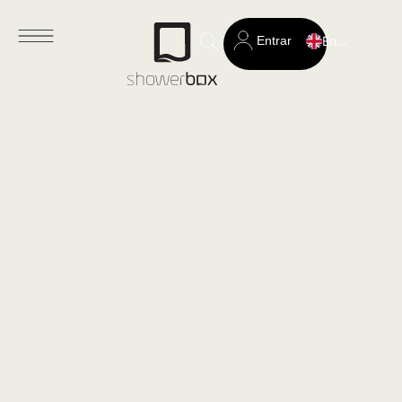
Entrar
English
Search
for: