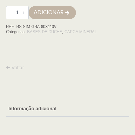
Quantidade
ADICIONAR
de
Base
de
REF:
RS-SIM.GRA.80X110V
duche
SIMPLE
Categorias:
BASES DE DUCHE
,
CARGA MINERAL
80x110
Grafito
COM
VDA
Voltar
Informação adicional