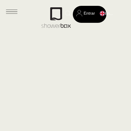
Entrar
English
Search
for: