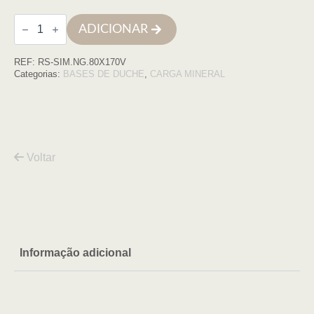
Quantidade
ADICIONAR
de
Base
de
REF:
RS-SIM.NG.80X170V
duche
SIMPLE
Categorias:
BASES DE DUCHE
,
CARGA MINERAL
80x170
NEGRO
COM
VDA
Voltar
Informação adicional