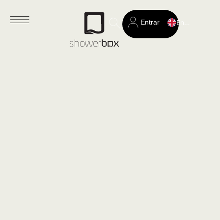
Entrar
English
Search
for: