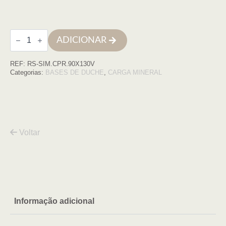
Quantidade
ADICIONAR
de
Base
de
REF:
RS-SIM.CPR.90X130V
duche
SIMPLE
Categorias:
BASES DE DUCHE
,
CARGA MINERAL
90x130
CINZA
PRATA
COM
VDA
Voltar
Informação adicional