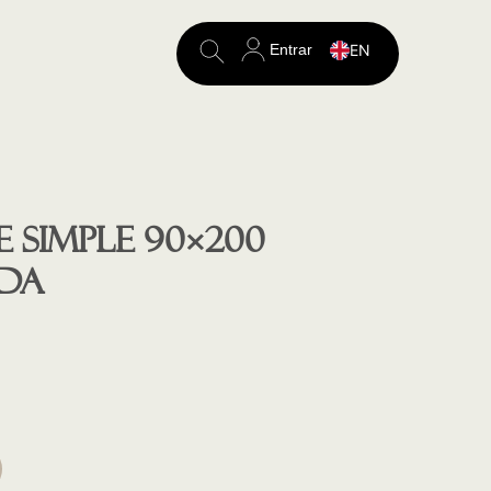
Entrar
EN
Search
for:
 SIMPLE 90×200
DA