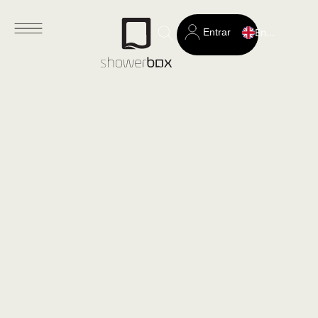
Entrar
English
Search
for: