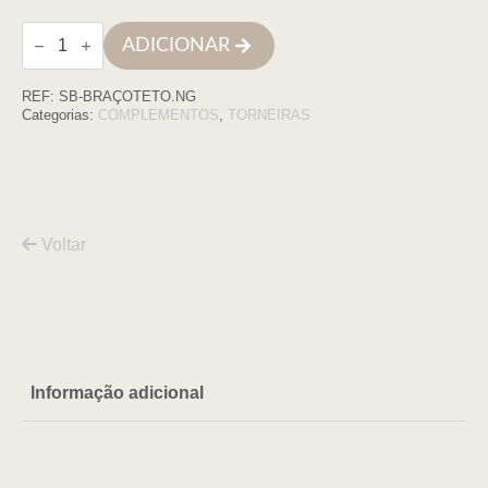
Quantidade
ADICIONAR
de
Braço
de
REF:
SB-BRAÇOTETO.NG
tecto
aço
Categorias:
COMPLEMENTOS
,
TORNEIRAS
inox
NEGRO
Voltar
Informação adicional