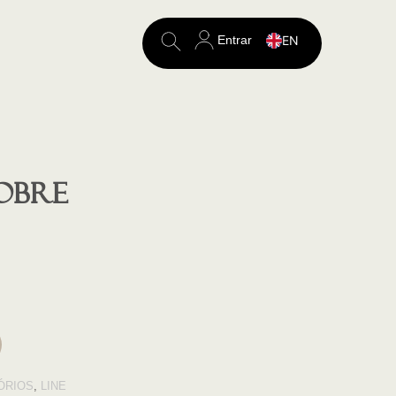
Entrar
EN
Search
for:
COBRE
ÓRIOS
,
LINE