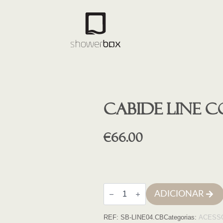
Cabide LINE 
€
66.00
Quantidade
ADICIONAR
de
Cabide
LINE
REF:
SB-LINE04.CB
Categorias:
ACESS
COBRE