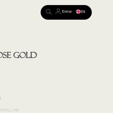
Entrar
EN
Search
for:
OSE GOLD
ÓRIOS
,
LINE