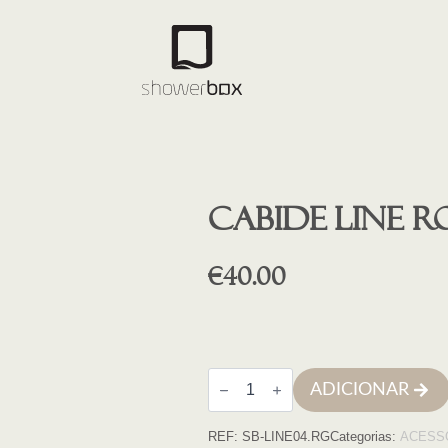
Cabide LINE R
€
40.00
Quantidade
ADICIONAR
de
Cabide
LINE
REF:
SB-LINE04.RG
Categorias:
ACESS
ROSE