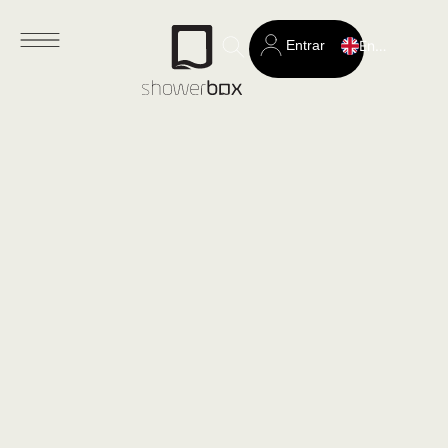
Entrar
English
Search
for: