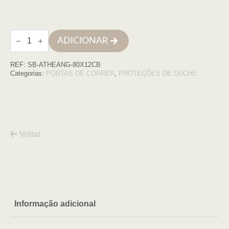
Quantidade
ADICIONAR
de
Cabine
Duche
REF:
SB-ATHEANG-80X12CB
Athenas
Angular
Categorias:
PORTAS DE CORRER
,
PROTEÇÕES DE DUCHE
80X1200
,
Cobre,
trp6/8
Voltar
Informação adicional