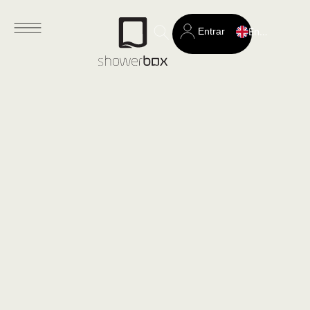
Entrar
English
Search
for: