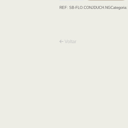
de
REF:
SB-FLO.CONJDUCH.NG
Categoria
duche
embutido
FLORA
preto
Voltar