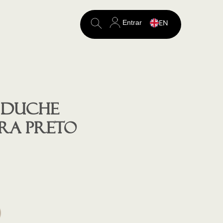
Entrar
EN
Search
for:
 duche
RA preto