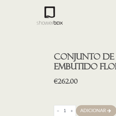
Conjunto de
embutido FLO
€
262.00
Quantidade
ADICIONAR
de
Conjunto