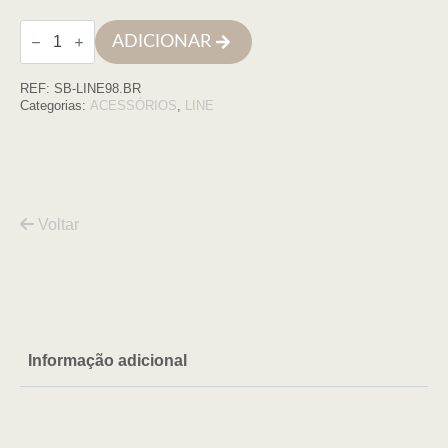
Quantidade
ADICIONAR
de
Doseador
line
REF:
SB-LINE98.BR
branco
Categorias:
ACESSÓRIOS
,
LINE
Voltar
Informação adicional