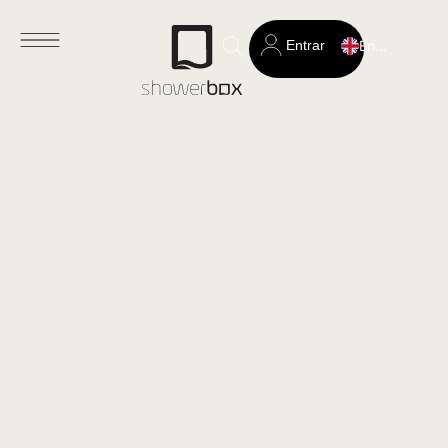
Entrar
English
Search
for: