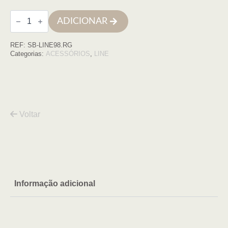
Quantidade
ADICIONAR
de
Doseador
line
REF:
SB-LINE98.RG
rose
gold
Categorias:
ACESSÓRIOS
,
LINE
Voltar
Informação adicional