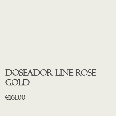
Doseador line rose
gold
€
161.00