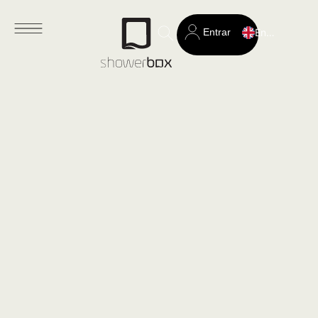
Entrar
English
Search
for: