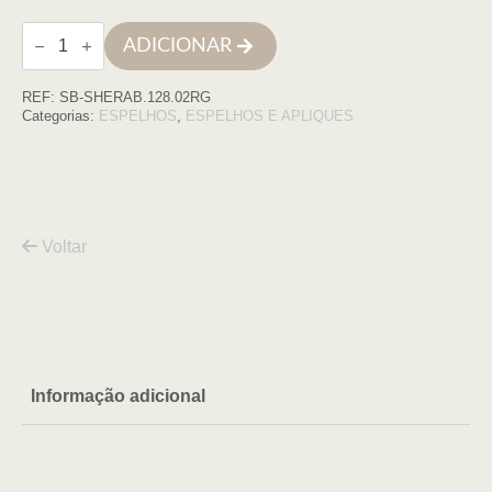
Quantidade
ADICIONAR
de
Espelho
80x120
REF:
SB-SHERAB.128.02RG
moldura
ouro
Categorias:
ESPELHOS
,
ESPELHOS E APLIQUES
rosa
Voltar
Informação adicional