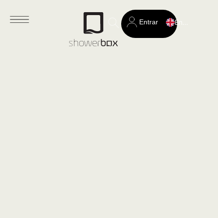
Entrar
English
Search
for: