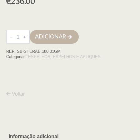
€
236.00
Quantidade
ADICIONAR
de
Espelho
led
REF:
SB-SHERAB.180.01GM
80X100
moldura
Categorias:
ESPELHOS
,
ESPELHOS E APLIQUES
GUN
METAL
retroiluminado
c/desem
Voltar
Informação adicional