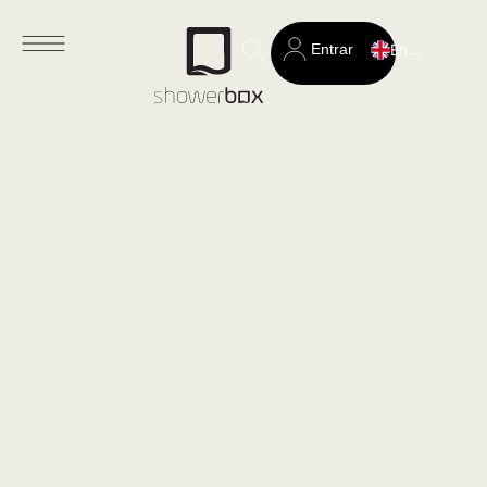
Entrar
English
Search
for: