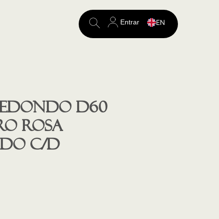
Entrar
EN
Search
for:
redondo D60
o rosa
ado c/d