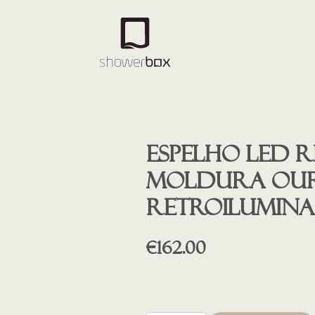
Espelho led 
moldura our
retroilumin
€
162.00