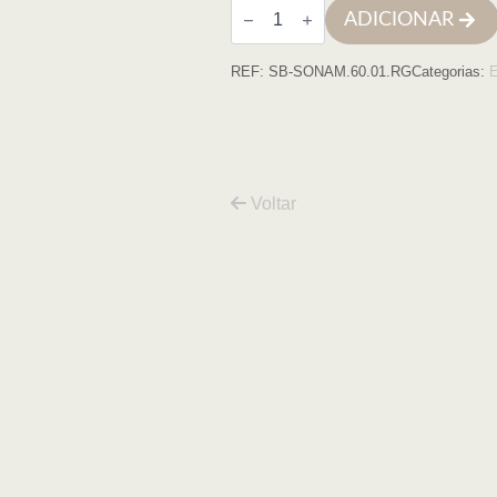
Quantidade
ADICIONAR
de
Espelho
led
REF:
SB-SONAM.60.01.RG
Categorias:
redondo
D60
moldura
ouro
rosa
retroiluminado
c/d
Voltar