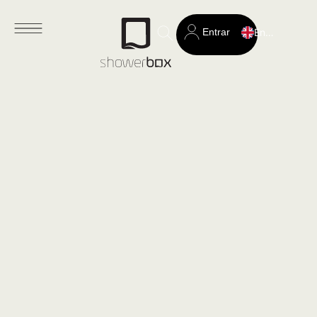
Entrar
English
Search
for: