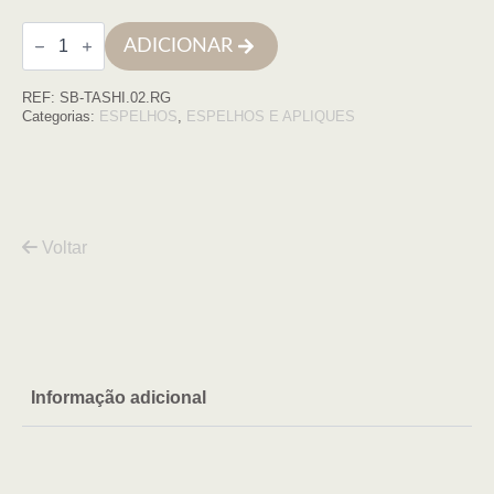
Quantidade
ADICIONAR
de
Espelho
oval
REF:
SB-TASHI.02.RG
50x90
moldura
Categorias:
ESPELHOS
,
ESPELHOS E APLIQUES
ouro
rosa
Voltar
Informação adicional