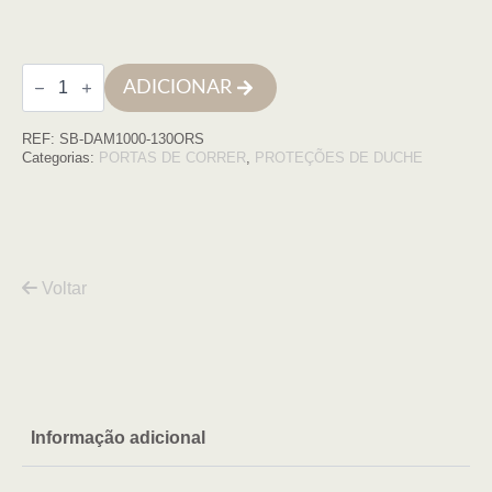
Quantidade
ADICIONAR
de
Frontal
Damasco
REF:
SB-DAM1000-130ORS
1000,
130cm
Categorias:
PORTAS DE CORRER
,
PROTEÇÕES DE DUCHE
(138,5-
143,5)
OURO
ROSA,
TRANSP
Voltar
Informação adicional