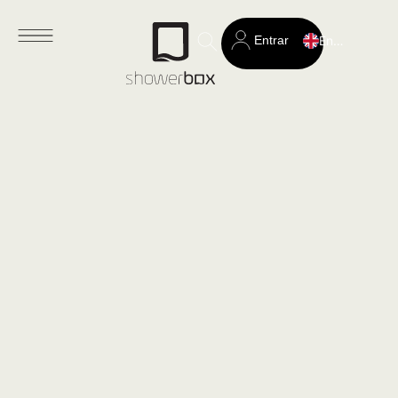
Entrar
English
Search
for: