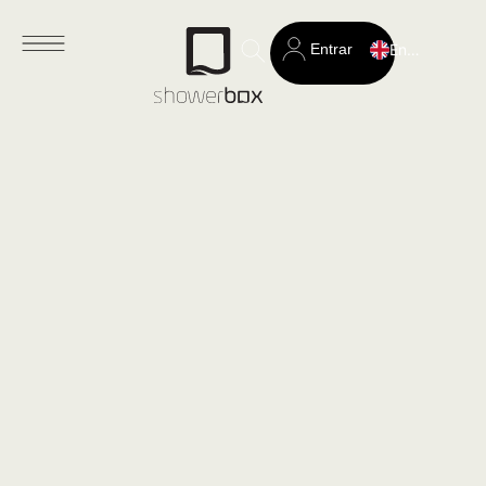
Entrar
English
Search
for: