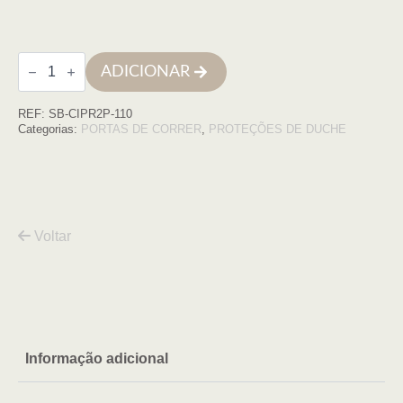
Quantidade
ADICIONAR
de
Frontal
de
REF:
SB-CIPR2P-110
duche
CIPRIA
Categorias:
PORTAS DE CORRER
,
PROTEÇÕES DE DUCHE
2P
(108,5
a
112,5)
x195,
6mm,
cr.
Voltar
tr
Informação adicional