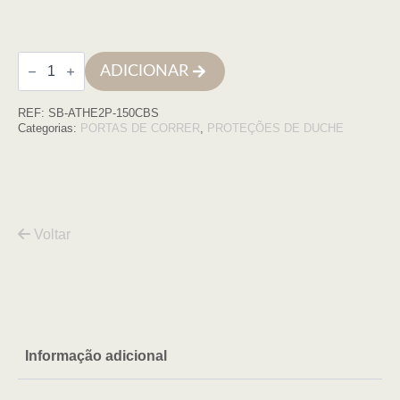
Quantidade
ADICIONAR
de
Frontal
duche
REF:
SB-ATHE2P-150CBS
ATHENAS
2P-
Categorias:
PORTAS DE CORRER
,
PROTEÇÕES DE DUCHE
150
(147-
150)
X
200cm,
Cobre
transp
Voltar
Informação adicional