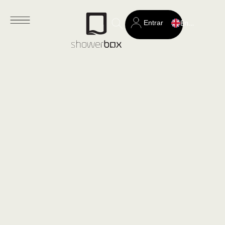
Entrar
English
Search
for: