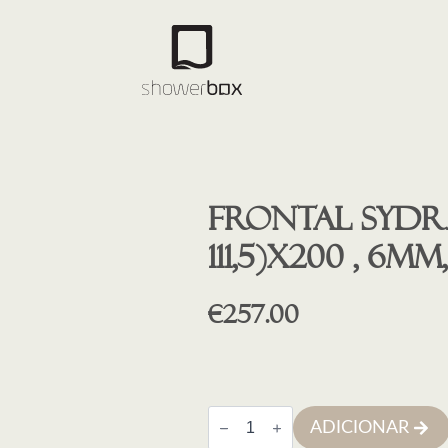
Frontal SYDRA
111,5)X200 , 6
€
257.00
Quantidade
ADICIONAR
de
Frontal