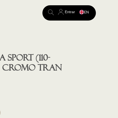
Entrar
EN
Search
for:
 SPORT (110-
MM, CROMO TRAN