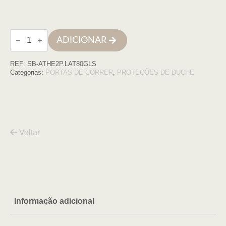
Quantidade
ADICIONAR
de
Lateral
ATHENAS
REF:
SB-ATHE2P.LAT80GLS
2P-
80
Categorias:
PORTAS DE CORRER
,
PROTEÇÕES DE DUCHE
(78
a
79)
X
200cm,
OURO
transp
Voltar
Informação adicional