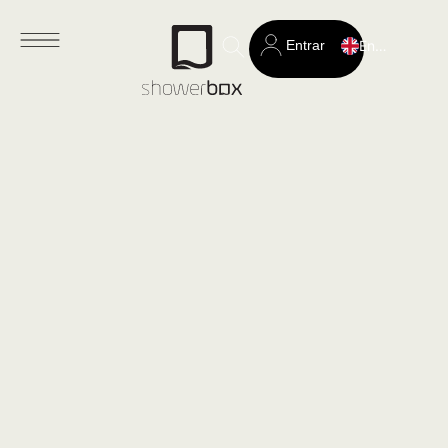
Entrar
English
Search
for: