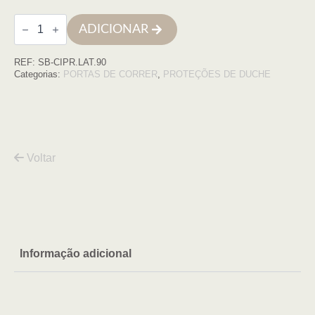
Quantidade
ADICIONAR
de
Lateral
CIPRIA
REF:
SB-CIPR.LAT.90
(88,5
a
Categorias:
PORTAS DE CORRER
,
PROTEÇÕES DE DUCHE
90)
x195,
6mm,
cr.
t
Voltar
Informação adicional