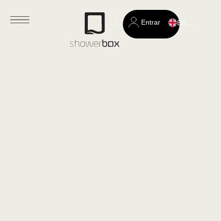
Entrar
English
Search
for: