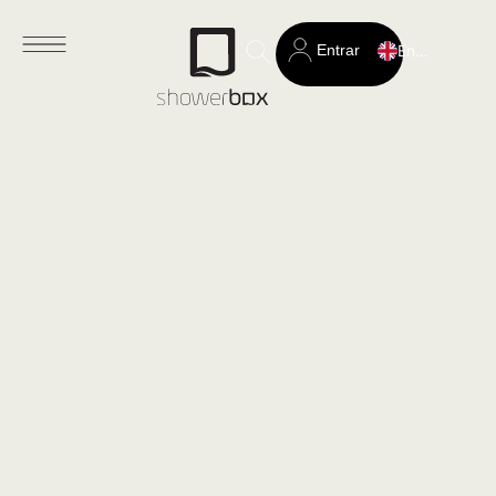
Entrar
English
Search
for: