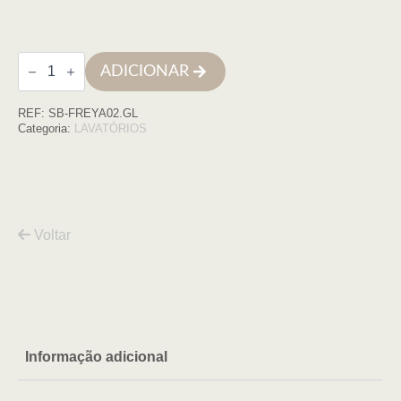
Quantidade
ADICIONAR
de
Lavatório
freestanding
REF:
SB-FREYA02.GL
aço
inox
Categoria:
LAVATÓRIOS
OURO
Voltar
Informação adicional