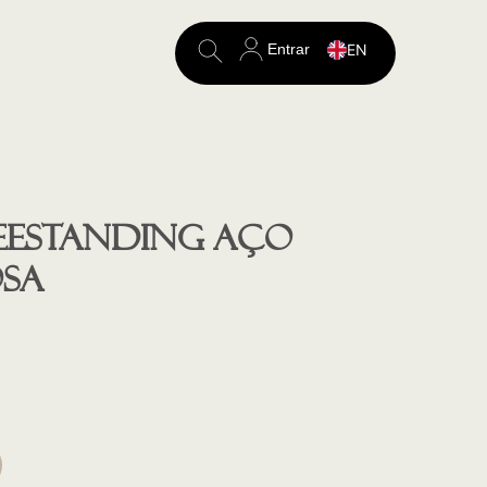
Entrar
EN
Search
for:
eestanding aço
sa