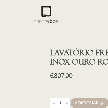
Lavatório fr
inox ouro ro
€
807.00
Quantidade
ADICIONAR
de
Lavatório