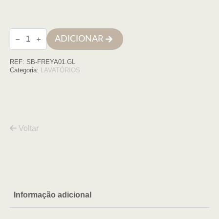
Quantidade
ADICIONAR
de
Lavatório
freestanding
REF:
SB-FREYA01.GL
aço
inox
Categoria:
LAVATÓRIOS
ouro
Voltar
Informação adicional