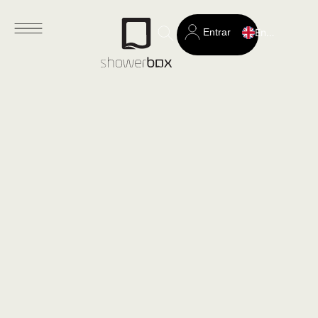
Entrar
English
Search
for: