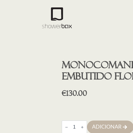
Monocomand
Embutido FL
€
130.00
Quantidade
ADICIONAR
de
Monocomando