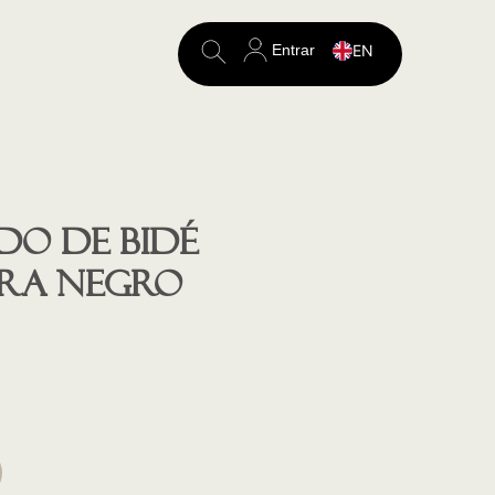
Entrar
EN
Search
for:
o de Bidé
ORA NEGRO