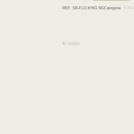
de
REF:
SB-FLO.KHIG.NG
Categoria:
TORN
Bidé
Embutido
FLORA
NEGRO
Voltar