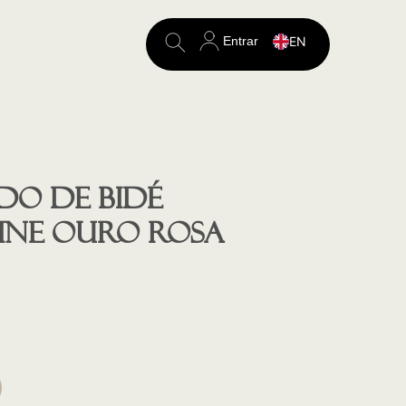
Entrar
EN
Search
for:
o de Bidé
LINE OURO ROSA