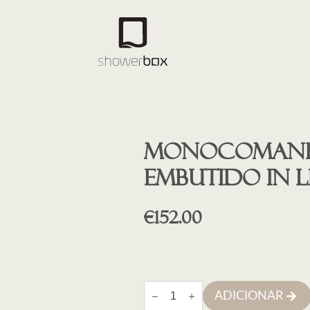
Monocomand
Embutido IN 
€
152.00
Quantidade
ADICIONAR
de
Monocomando