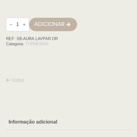
Quantidade
ADICIONAR
de
Monocomando
de
REF:
SB-AURA.LAVPAR.OR
lavatório
à
Categoria:
TORNEIRAS
parede
AURA
ouro
rosa
Voltar
Informação adicional