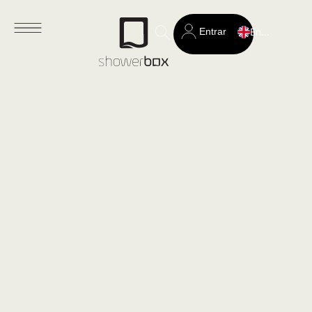
Entrar
English
Search
for: