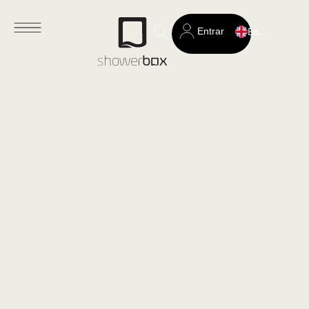
Entrar
English
Search
for: