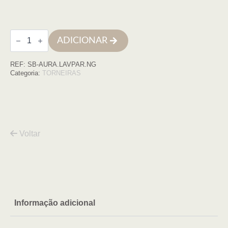
Quantidade
ADICIONAR
de
Monocomando
de
REF:
SB-AURA.LAVPAR.NG
lavatório
à
Categoria:
TORNEIRAS
parede
AURA
preto
Voltar
Informação adicional