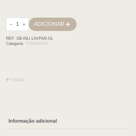
Quantidade
ADICIONAR
de
Monocomando
de
REF:
SB-INLI.LAVPAR.GL
lavatório
à
Categoria:
TORNEIRAS
parede
INLINE
ouro
Voltar
Informação adicional