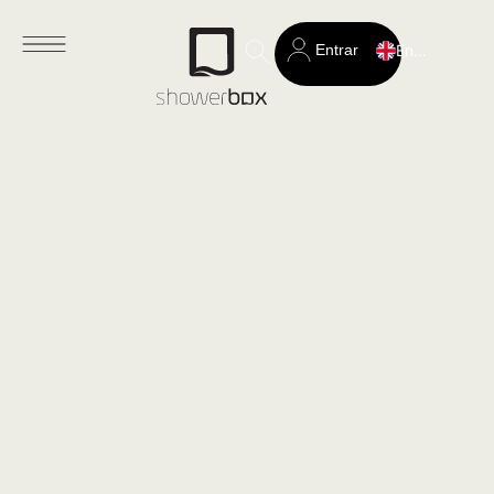
Entrar
English
Search
for: