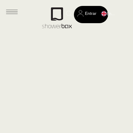
Entrar
English
Search
for: