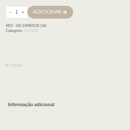
Quantidade
ADICIONAR
de
Nicho
parede
REF:
SB-SIR90X30.GM
inox
90X30
Categoria:
NICHOS
GUN
METAL
Voltar
Informação adicional