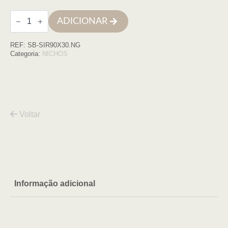
Quantidade
ADICIONAR
de
Nicho
parede
REF:
SB-SIR90X30.NG
inox
90X30
Categoria:
NICHOS
negro
matte
Voltar
Informação adicional