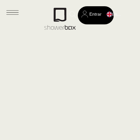
Entrar
English
Search
for: