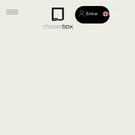
Entrar
English
Search
for: