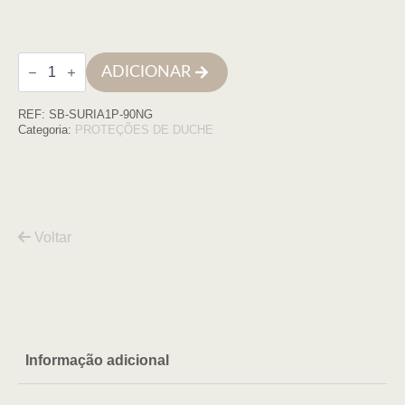
Quantidade
ADICIONAR
de
Porta
de
REF:
SB-SURIA1P-90NG
abrir
Suria
Categoria:
PROTEÇÕES DE DUCHE
1P
90cm
(88-
90)X195
Perfil
NEGRO,
Vidro
Voltar
Informação adicional