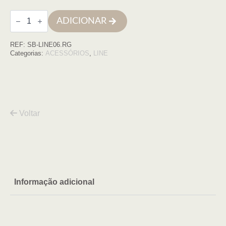
Quantidade
ADICIONAR
de
Porta
piaçaba
REF:
SB-LINE06.RG
LINE
rose
Categorias:
ACESSÓRIOS
,
LINE
gold
Voltar
Informação adicional