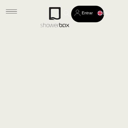
Entrar
English
Search
for: