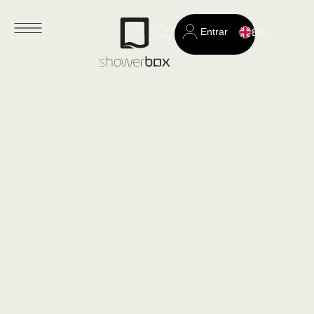
Entrar
English
Search
for: