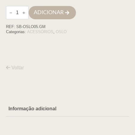
Quantidade
ADICIONAR
de
Porta
rolos
REF:
SB-OSLO05.GM
OSLO
GUN
Categorias:
ACESSÓRIOS
,
OSLO
METAL
Voltar
Informação adicional