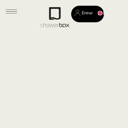
Entrar
English
Search
for: