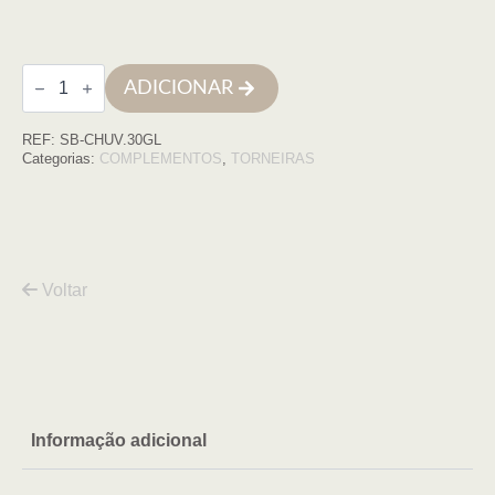
Quantidade
ADICIONAR
de
Prato
de
REF:
SB-CHUV.30GL
chuveiro
aço
Categorias:
COMPLEMENTOS
,
TORNEIRAS
inox
extra
plano
30cm
diam.
ouro
Voltar
Informação adicional