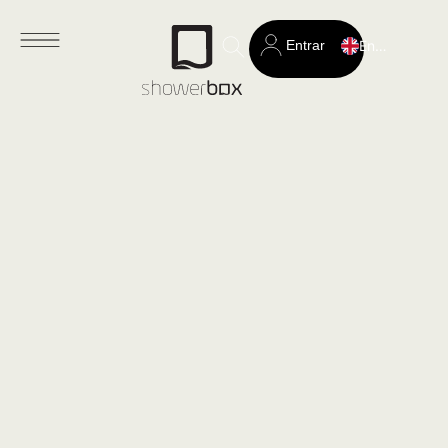
Entrar
English
Search
for: