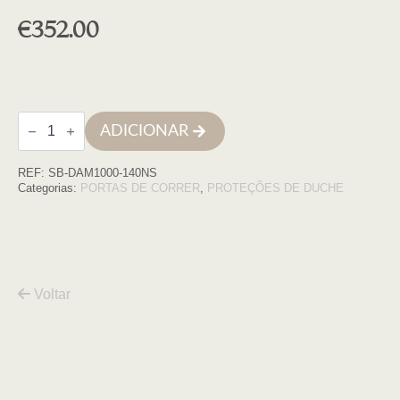
€
352.00
Quantidade
ADICIONAR
de
Frontal
Damasco
REF:
SB-DAM1000-140NS
1000,140cm
(138,5-
Categorias:
PORTAS DE CORRER
,
PROTEÇÕES DE DUCHE
143,5)
Perf+comp.
Neg.
tr
Voltar