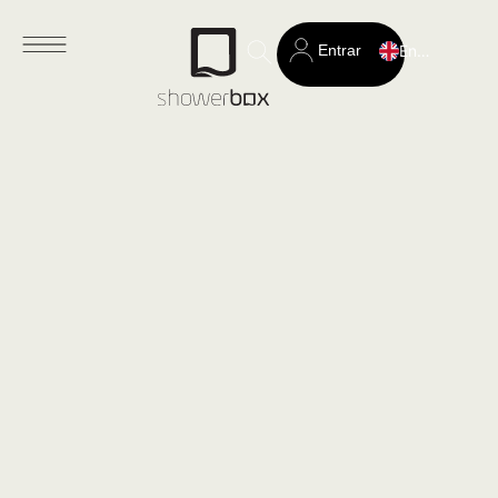
Entrar
English
Search
for: