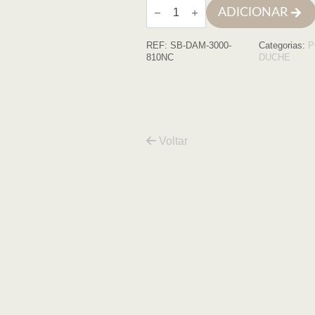
Quantidade
ADICIONAR
de
Cabine
quadrada
REF:
SB-DAM-3000-
Categorias:
P
Damasco
80x100x195
810NC
DUCHE
negro
vidro
trans.mm
Voltar