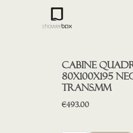
Cabine quad
80x100x195 n
trans.mm
€
493.00