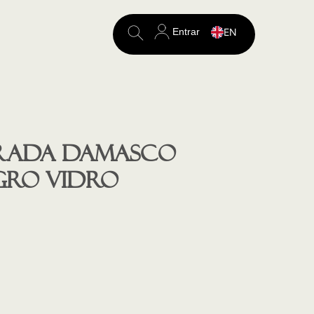
Entrar
EN
Search
for:
rada Damasco
egro vidro