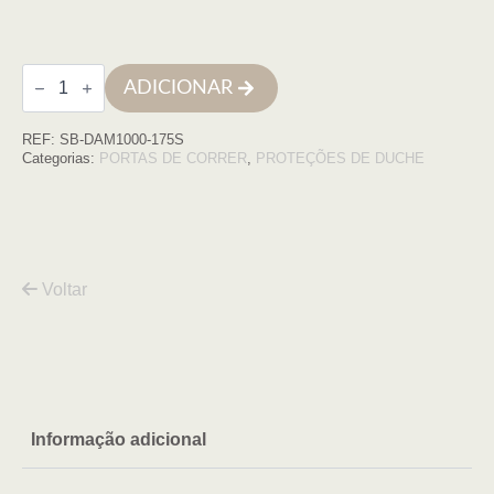
Quantidade
ADICIONAR
de
Frontal
Damasco
REF:
SB-DAM1000-175S
1000,
175
Categorias:
PORTAS DE CORRER
,
PROTEÇÕES DE DUCHE
(173,5
-
178,5),
cromo
transparent
Voltar
Informação adicional