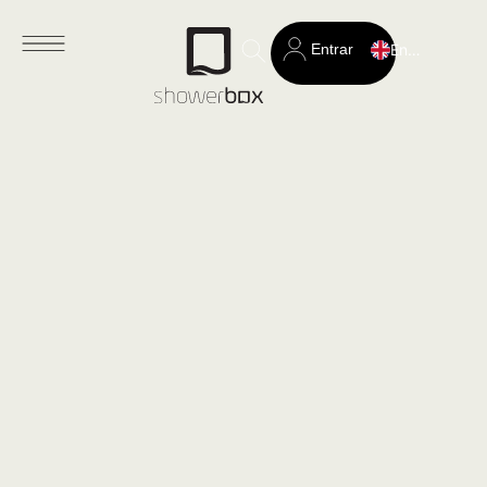
Entrar
English
Search
for: