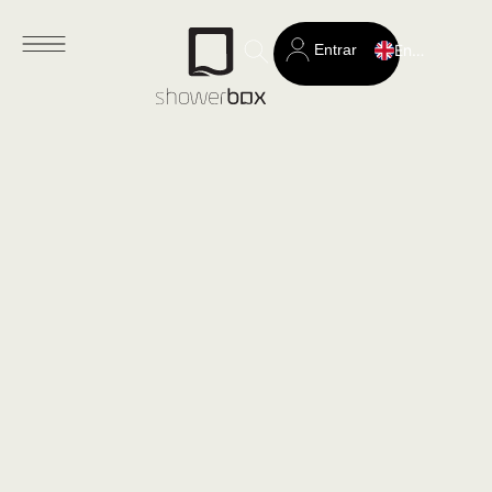
Entrar
English
Search
for: