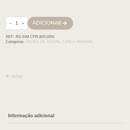
Quantidade
ADICIONAR
de
Base
de
REF:
RS-SIM.CPR.80X100V
duche
SIMPLE
Categorias:
BASES DE DUCHE
,
CARGA MINERAL
80x100
Cinza
Prata
COM
VDA
Voltar
Informação adicional