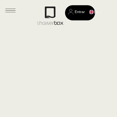
Entrar
English
Search
for: