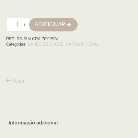
Quantidade
ADICIONAR
de
Base
de
REF:
RS-SIM.GRA.70X150V
duche
SIMPLE
Categorias:
BASES DE DUCHE
,
CARGA MINERAL
70x150
Grafito
COM
VDA
Voltar
Informação adicional