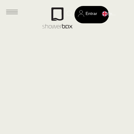
Entrar
English
Search
for: