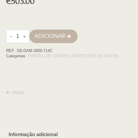
€
503.00
Quantidade
ADICIONAR
de
Cabine
quadrada
REF:
SB-DAM-3000-714C
Damasco
70x140x195
Categorias:
PORTAS DE CORRER
,
PROTEÇÕES DE DUCHE
cromo
transparente
6mm
Voltar
Informação adicional