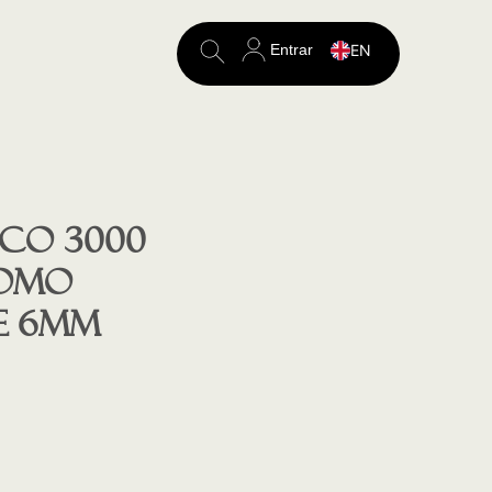
Entrar
EN
Search
for:
co 3000
romo
e 6mm