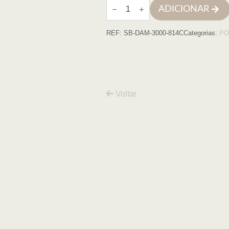
Quantidade
ADICIONAR
de
Cabine
Damasco
REF:
SB-DAM-3000-814C
Categorias:
PO
3000
80x140x195
cromo
transparente
6mm
Voltar