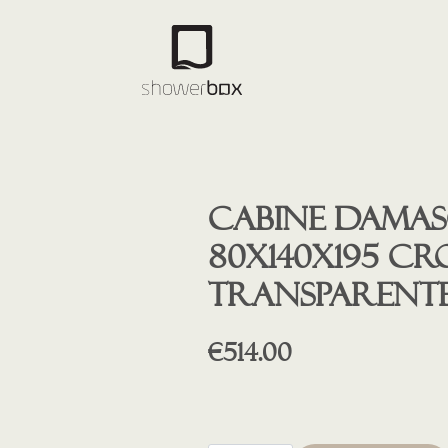
Cabine Damas
80x140x195 c
transparent
€
514.00