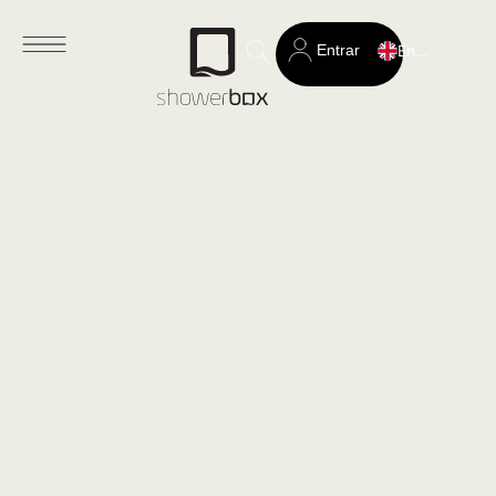
Entrar
English
Search
for: