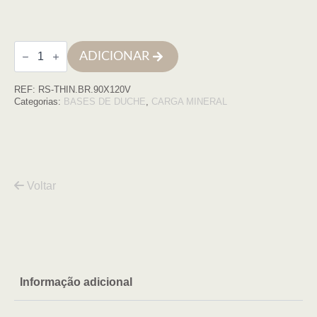
Quantidade
ADICIONAR
de
Base
de
REF:
RS-THIN.BR.90X120V
duche
THIN
Categorias:
BASES DE DUCHE
,
CARGA MINERAL
90X120
BRANCO
COM
VDA
Voltar
Informação adicional