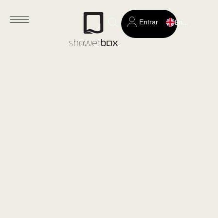
Entrar
English
Search
for: