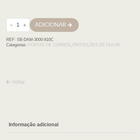
Quantidade
ADICIONAR
de
Cabine
quadrada
REF:
SB-DAM-3000-910C
Damasco
90x100x195
Categorias:
PORTAS DE CORRER
,
PROTEÇÕES DE DUCHE
cromo
transparente
Voltar
Informação adicional