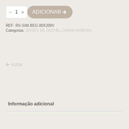
Quantidade
ADICIONAR
de
Base
de
REF:
RS-SIM.BEG.80X200V
duche
SIMPLE
Categorias:
BASES DE DUCHE
,
CARGA MINERAL
80x200
BEGE
COM
VDA
Voltar
Informação adicional