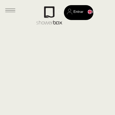
Entrar
English
Search
for: