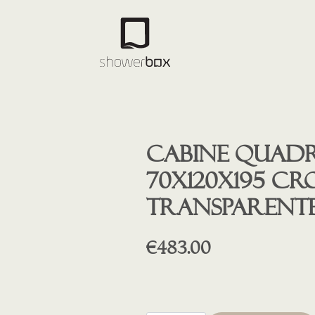
Cabine quad
70x120x195 c
transparent
€
483.00