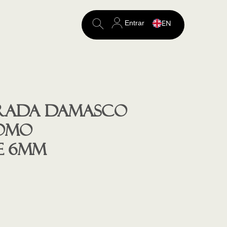
Entrar
EN
Search
for:
rada Damasco
romo
e 6mm