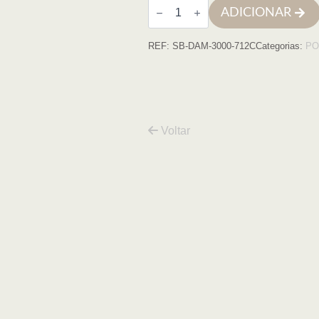
Quantidade
ADICIONAR
de
Cabine
quadrada
REF:
SB-DAM-3000-712C
Categorias:
PO
Damasco
70x120x195
cromo
transparente
6mm
Voltar