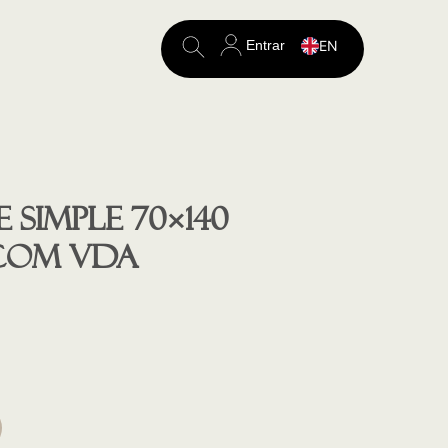
Entrar
EN
Search
for:
 SIMPLE 70×140
COM VDA