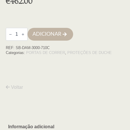
€
462.00
Quantidade
ADICIONAR
de
Cabine
quadrada
REF:
SB-DAM-3000-710C
Damasco
70x100x195
Categorias:
PORTAS DE CORRER
,
PROTEÇÕES DE DUCHE
cromo
transparente
6mm
Voltar
Informação adicional