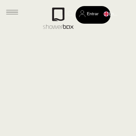
Entrar
English
Search
for: